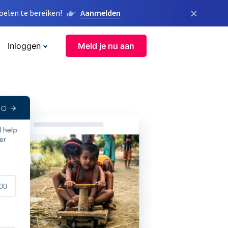
×
elen te bereiken!
Aanmelden
Inloggen
Meld je nu aan