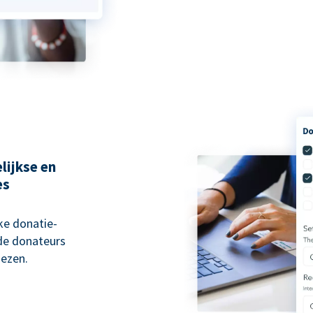
lijkse en
es
ke donatie-
 de donateurs
ezen.