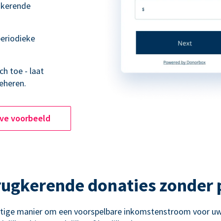
ugkerende
eriodieke
h toe - laat
eheren.
ive voorbeeld
rugkerende donaties zonder
htige manier om een voorspelbare inkomstenstroom voor uw