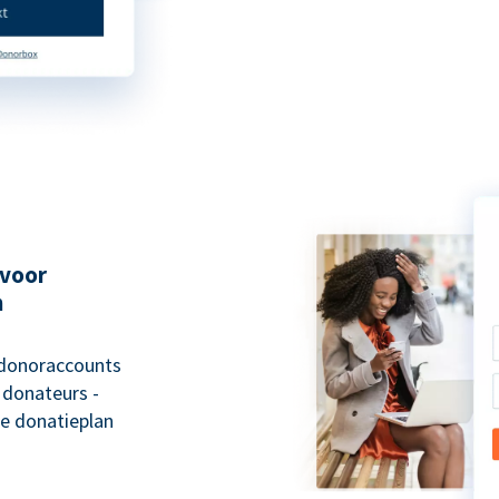
 voor
n
 donoraccounts
 donateurs -
e donatieplan