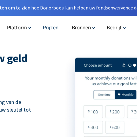
en om te zien hoe Donorbox u kan helpen uw fondsenwervende do
Platform
Prijzen
Bronnen
Bedrijf
w geld
ng van de
uw sleutel tot