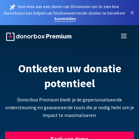
Doe mee aan een demo van 30 minuten om te zien hoe
×
Donorbox u kan helpen uw fondsenwervende doelen te bereiken!
Aanmelden
Ontketen uw donatie
potentieel
Donorbox Premium biedt je de gepersonaliseerde
ondersteuning en geavanceerde tools die je nodig hebt om je
impact te maximaliseren.
Boek een demo