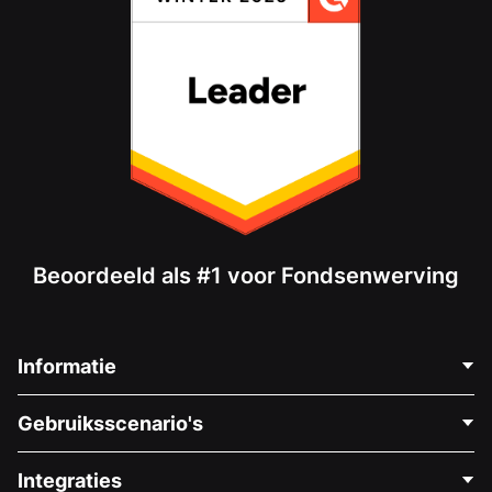
Beoordeeld als #1 voor Fondsenwerving
Informatie
Neem Contact Op
Gebruiksscenario's
Over Ons
Blog
Politieke Fondsenwerving
Integraties