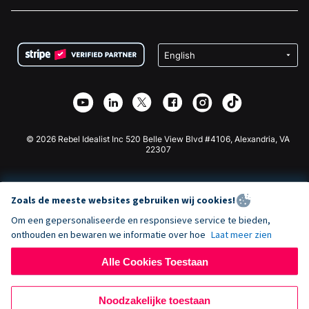
Vacatures
Medische Fondsenwerving
FAQ
Fondsenwerving voor Non-profitorganisaties
WordPress Donatie Plugin
Voorwaarden
Fondsenwerving voor Scholen
Squarespace Donatieformulier
Privacy
Goede Doelen Fondsenwerving
Wix Donatie Plugin
Beveiliging
Weebly Donatie App
Affiliate Partnerschap
Webflow Donatie App
Bibliotheek
Joomla Donatie
API Doc + Zapier
© 2026 Rebel Idealist Inc 520 Belle View Blvd #4106, Alexandria, VA
22307
Zoals de meeste websites gebruiken wij cookies!
Om een gepersonaliseerde en responsieve service te bieden,
onthouden en bewaren we informatie over hoe
Laat meer zien
Alle Cookies Toestaan
Noodzakelijke toestaan