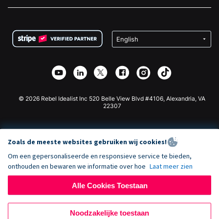
Vacatures
Medische Fondsenwerving
FAQ
Fondsenwerving voor Non-profitorganisaties
WordPress Donatie Plugin
Voorwaarden
Fondsenwerving voor Scholen
Squarespace Donatieformulier
Privacy
Goede Doelen Fondsenwerving
Wix Donatie Plugin
Beveiliging
Weebly Donatie App
Affiliate Partnerschap
Webflow Donatie App
Bibliotheek
Joomla Donatie
API Doc + Zapier
© 2026 Rebel Idealist Inc 520 Belle View Blvd #4106, Alexandria, VA
22307
Zoals de meeste websites gebruiken wij cookies!
Om een gepersonaliseerde en responsieve service te bieden,
onthouden en bewaren we informatie over hoe
Laat meer zien
Alle Cookies Toestaan
Noodzakelijke toestaan