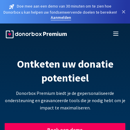
Doe mee aan een demo van 30 minuten om te zien hoe
×
Donorbox u kan helpen uw fondsenwervende doelen te bereiken!
Aanmelden
Ontketen uw donatie
potentieel
Donorbox Premium biedt je de gepersonaliseerde
ondersteuning en geavanceerde tools die je nodig hebt om je
impact te maximaliseren.
Boek een demo