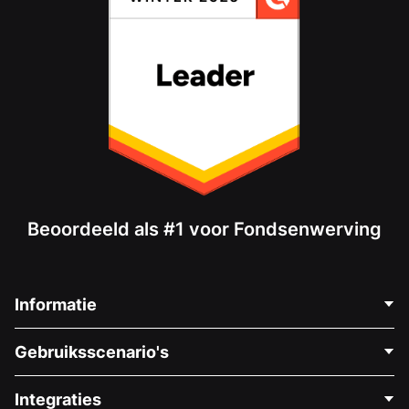
Beoordeeld als #1 voor Fondsenwerving
Informatie
Neem Contact Op
Gebruiksscenario's
Over Ons
Blog
Politieke Fondsenwerving
Integraties