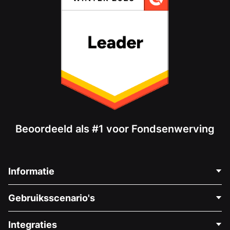
Beoordeeld als #1 voor Fondsenwerving
Informatie
Neem Contact Op
Gebruiksscenario's
Over Ons
Blog
Politieke Fondsenwerving
Integraties