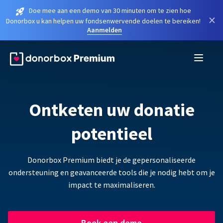
Doe mee aan een demo van 30 minuten om te zien hoe
×
Donorbox u kan helpen uw fondsenwervende doelen te bereiken!
Aanmelden
Ontketen uw donatie
potentieel
Donorbox Premium biedt je de gepersonaliseerde
ondersteuning en geavanceerde tools die je nodig hebt om je
impact te maximaliseren.
Boek een demo