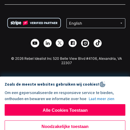
Vacatures
Medische Fondsenwerving
FAQ
Fondsenwerving voor Non-profitorganisaties
WordPress Donatie Plugin
Voorwaarden
Fondsenwerving voor Scholen
Squarespace Donatieformulier
Privacy
Goede Doelen Fondsenwerving
Wix Donatie Plugin
Beveiliging
Weebly Donatie App
Affiliate Partnerschap
Webflow Donatie App
Bibliotheek
Joomla Donatie
API Doc + Zapier
© 2026 Rebel Idealist Inc 520 Belle View Blvd #4106, Alexandria, VA
22307
Zoals de meeste websites gebruiken wij cookies!
Om een gepersonaliseerde en responsieve service te bieden,
onthouden en bewaren we informatie over hoe
Laat meer zien
Alle Cookies Toestaan
Noodzakelijke toestaan