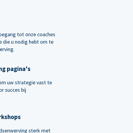
oegang tot onze coaches
 die u nodig hebt om te
erving.
ng pagina's
om uw strategie vast te
r succes bij
orkshops
senwerving sterk met