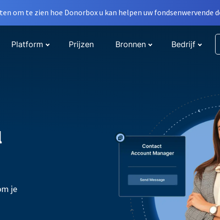
en om te zien hoe Donorbox u kan helpen uw fondsenwervende do
Platform
Prijzen
Bronnen
Bedrijf
l
om je