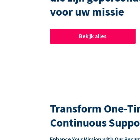
voor uw missie
Bekijk alles
Transform One-Tim
Continuous Suppo
Enhance Your Mission with Our Recur