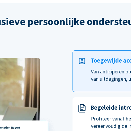
usieve persoonlijke onderste
Toegewijde ac
Van anticiperen o
van uitdagingen, u
Begeleide intr
Profiteer vanaf h
vereenvoudig de i