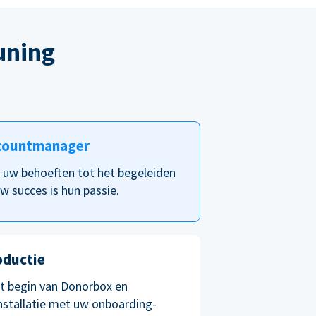
uning
countmanager
p uw behoeften tot het begeleiden
w succes is hun passie.
oductie
et begin van Donorbox en
nstallatie met uw onboarding-