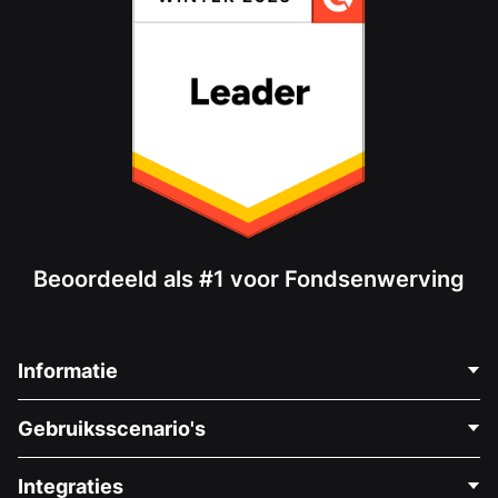
Beoordeeld als #1 voor Fondsenwerving
Informatie
Neem Contact Op
Gebruiksscenario's
Over Ons
Blog
Politieke Fondsenwerving
Integraties