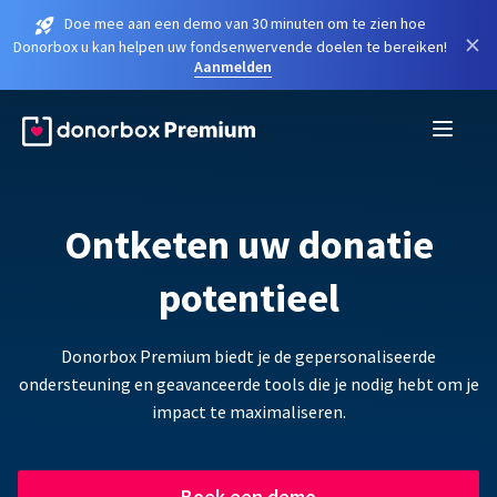
Doe mee aan een demo van 30 minuten om te zien hoe
×
Donorbox u kan helpen uw fondsenwervende doelen te bereiken!
Aanmelden
Ontketen uw donatie
potentieel
Donorbox Premium biedt je de gepersonaliseerde
ondersteuning en geavanceerde tools die je nodig hebt om je
impact te maximaliseren.
Boek een demo