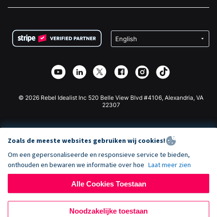
Vacatures
Medische Fondsenwerving
FAQ
Fondsenwerving voor Non-profitorganisaties
WordPress Donatie Plugin
Voorwaarden
Fondsenwerving voor Scholen
Squarespace Donatieformulier
Privacy
Goede Doelen Fondsenwerving
Wix Donatie Plugin
Beveiliging
Weebly Donatie App
Affiliate Partnerschap
Webflow Donatie App
Bibliotheek
Joomla Donatie
API Doc + Zapier
© 2026 Rebel Idealist Inc 520 Belle View Blvd #4106, Alexandria, VA
22307
Zoals de meeste websites gebruiken wij cookies!
Om een gepersonaliseerde en responsieve service te bieden,
onthouden en bewaren we informatie over hoe
Laat meer zien
Alle Cookies Toestaan
Noodzakelijke toestaan