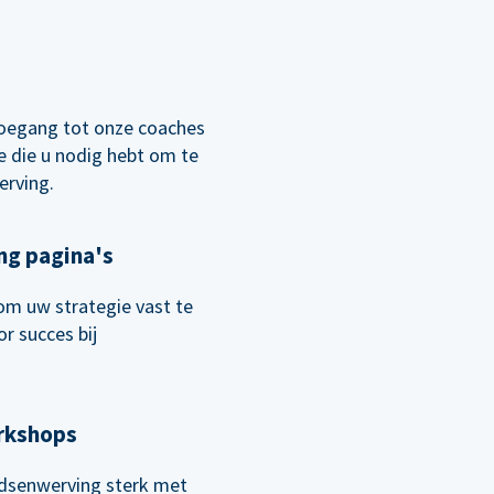
oegang tot onze coaches
 die u nodig hebt om te
erving.
ng pagina's
om uw strategie vast te
r succes bij
orkshops
senwerving sterk met