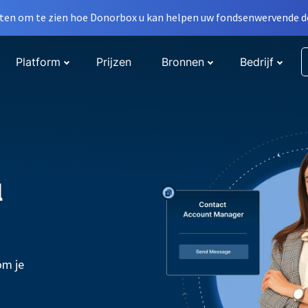
en om te zien hoe Donorbox u kan helpen uw fondsenwervende do
Platform
Prijzen
Bronnen
Bedrijf
l
om je