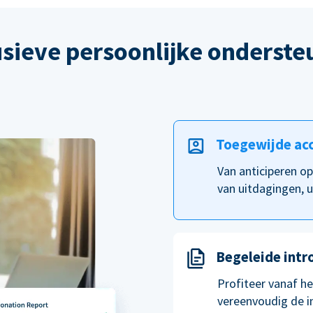
usieve persoonlijke onderste
Toegewijde ac
Van anticiperen o
van uitdagingen, u
Begeleide intr
Profiteer vanaf h
vereenvoudig de i