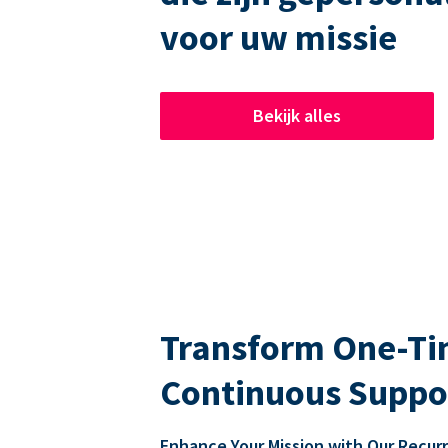
voor uw missie
Bekijk alles
Transform One-Tim
Continuous Suppo
Enhance Your Mission with Our Recur