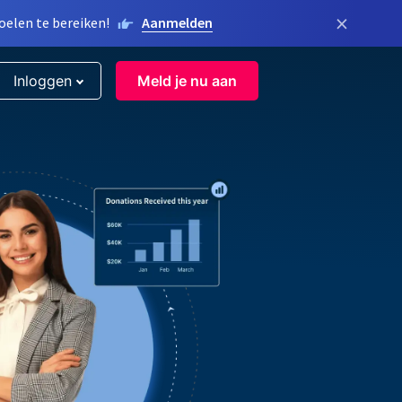
×
elen te bereiken!
Aanmelden
Inloggen
Meld je nu aan