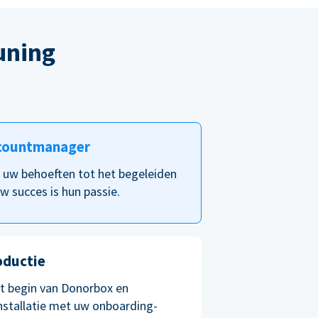
uning
countmanager
p uw behoeften tot het begeleiden
w succes is hun passie.
oductie
et begin van Donorbox en
nstallatie met uw onboarding-