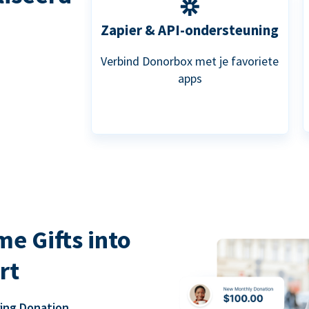
Zapier & API-ondersteuning
Verbind Donorbox met je favoriete
apps
e Gifts into
rt
ring Donation