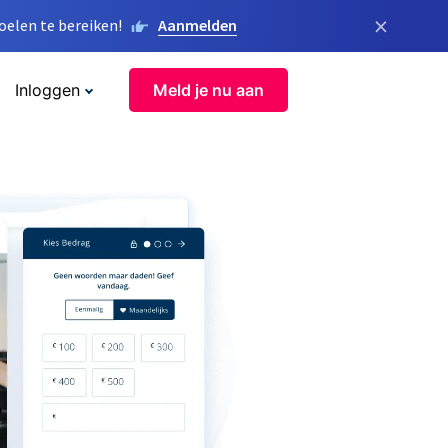
×
elen te bereiken!
Aanmelden
Inloggen
Meld je nu aan