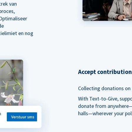
trek van
proces,
Optimaliseer
de
ielimiet en nog
Accept contributio
Collecting donations on t
With Text-to-Give, supp
donate from anywhere—du
halls—wherever your pol