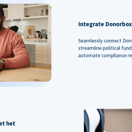
Integrate Donorbox 
Seamlessly connect Dono
streamline political fu
automate compliance re
et het