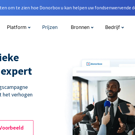
en om te zien hoe Donorbox u kan helpen uw fondsenwervende do
Platform
Prijzen
Bronnen
Bedrijf
ieke
 expert
ingscampagne
t het verhogen
 Voorbeeld