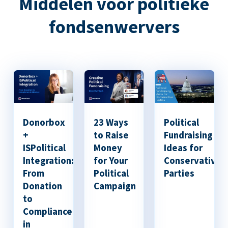
Middelen voor politieke
fondsenwervers
Donorbox
23 Ways
Political
+
to Raise
Fundraising
ISPolitical
Money
Ideas for
Integration:
for Your
Conservative
From
Political
Parties
Donation
Campaign
to
Compliance
in