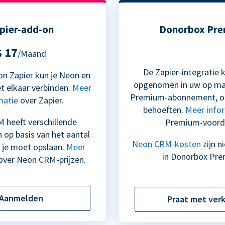
pier-add-on
Donorbox Pr
$ 17
/Maand
De Zapier-integratie
n Zapier kun je Neon en
opgenomen in uw op m
 elkaar verbinden.
Meer
Premium-abonnement, op
matie
over Zapier.
behoeften.
Meer info
 heeft verschillende
Premium-voord
n op basis van het aantal
Neon CRM-kosten
zijn n
 je moet opslaan.
Meer
in Donorbox Pre
over Neon CRM-prijzen.
Aanmelden
Praat met ver