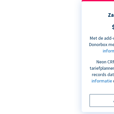
Za
Met de add-o
Donorbox met
infor
Neon CRM
tariefplanne
records dat
informatie