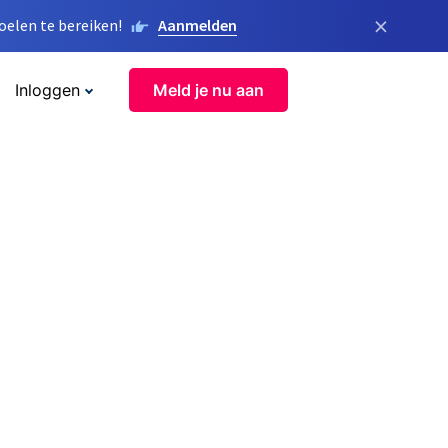
×
elen te bereiken!
Aanmelden
Inloggen
Meld je nu aan