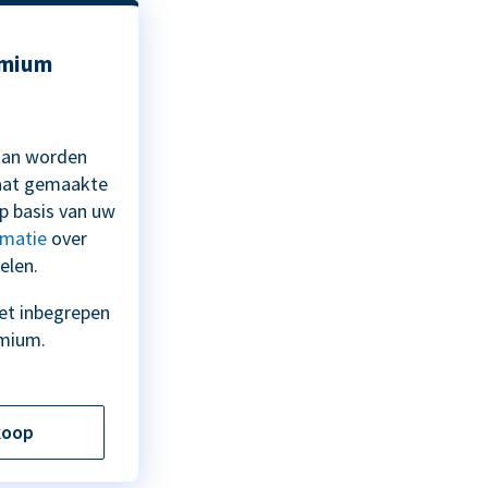
emium
 kan worden
aat gemaakte
 basis van uw
rmatie
over
elen.
iet inbegrepen
mium.
koop