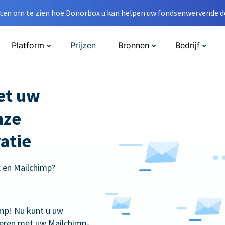
en om te zien hoe Donorbox u kan helpen uw fondsenwervende do
Platform
Prijzen
Bronnen
Bedrijf
met uw
nze
atie
x en Mailchimp?
mp! Nu kunt u uw
eren met uw Mailchimp-