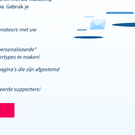
e. Gebruik je
onateurs met uw
ersonaliseerde"
rtypes te maken!
gina's die zijn afgestemd
deerde supporters!