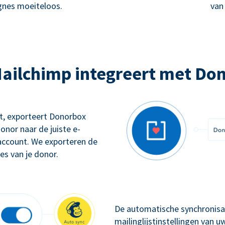
nes moeiteloos.
van
ailchimp integreert met Do
gt, exporteert Donorbox
onor naar de juiste e-
account. We exporteren de
s van je donor.
De automatische synchronisat
mailinglijstinstellingen van