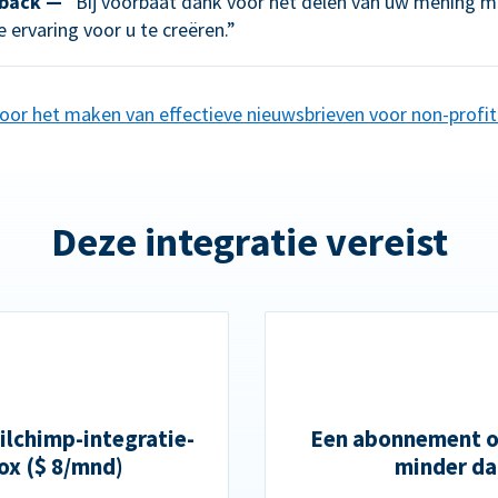
back —
“Bij voorbaat dank voor het delen van uw mening me
 ervaring voor u te creëren.”
voor het maken van effectieve nieuwsbrieven voor non-profit
Deze integratie vereist
lchimp-integratie-
Een abonnement op
ox ($ 8/mnd)
minder da