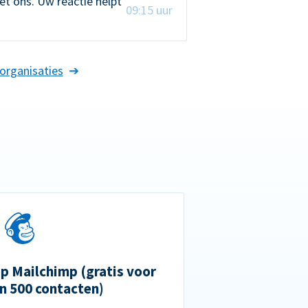
t ons. Uw reactie helpt
09:15 uur
organisaties
 Mailchimp (gratis voor
n 500 contacten)