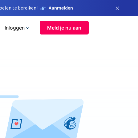
×
elen te bereiken!
Aanmelden
Inloggen
Meld je nu aan