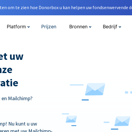
en om te zien hoe Donorbox u kan helpen uw fondsenwervende do
Platform
Prijzen
Bronnen
Bedrijf
met uw
nze
atie
x en Mailchimp?
mp! Nu kunt u uw
eren met uw Mailchimp-