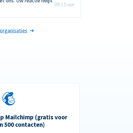
t ons. Uw reactie helpt
09:15 uur
organisaties
 Mailchimp (gratis voor
n 500 contacten)