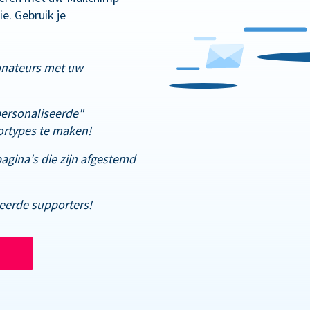
e. Gebruik je
onateurs met uw
ersonaliseerde"
rtypes te maken!
gina's die zijn afgestemd
deerde supporters!