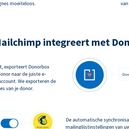
nes moeiteloos.
van
ailchimp integreert met Do
gt, exporteert Donorbox
onor naar de juiste e-
account. We exporteren de
s van je donor.
De automatische synchronisat
mailinglijstinstellingen van