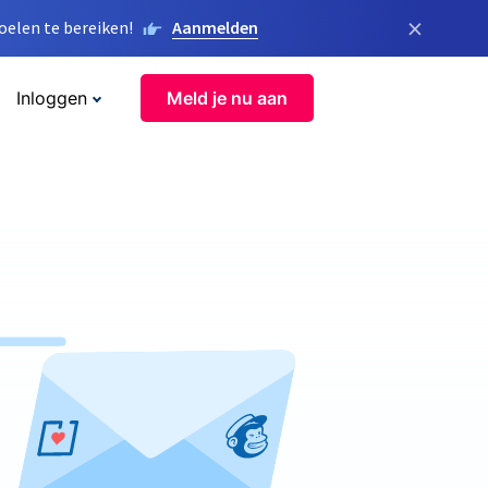
×
elen te bereiken!
Aanmelden
Inloggen
Meld je nu aan