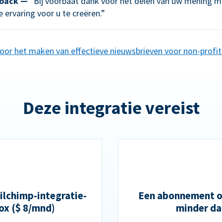
back —
“Bij voorbaat dank voor het delen van uw mening me
 ervaring voor u te creëren.”
voor het maken van effectieve nieuwsbrieven voor non-profit
Deze integratie vereist
lchimp-integratie-
Een abonnement op
ox ($ 8/mnd)
minder da