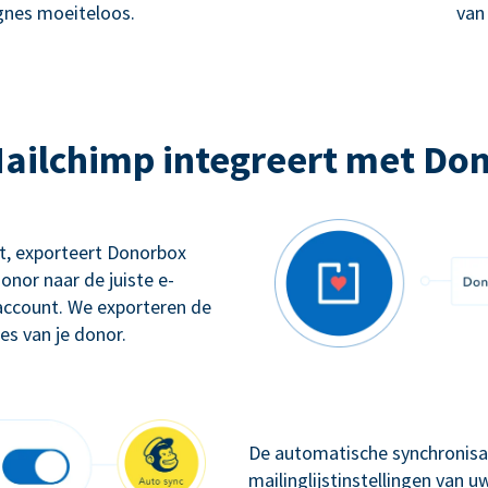
nes moeiteloos.
van
ailchimp integreert met Do
gt, exporteert Donorbox
onor naar de juiste e-
account. We exporteren de
s van je donor.
De automatische synchronisat
mailinglijstinstellingen van