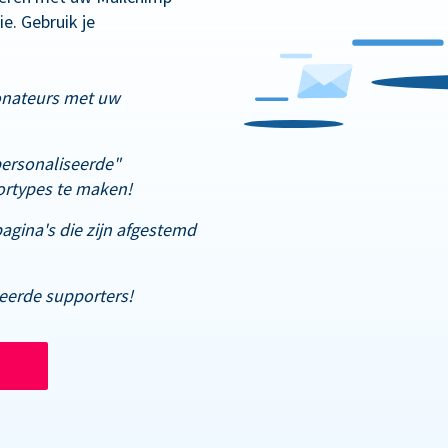
e. Gebruik je
onateurs met uw
ersonaliseerde"
rtypes te maken!
gina's die zijn afgestemd
deerde supporters!