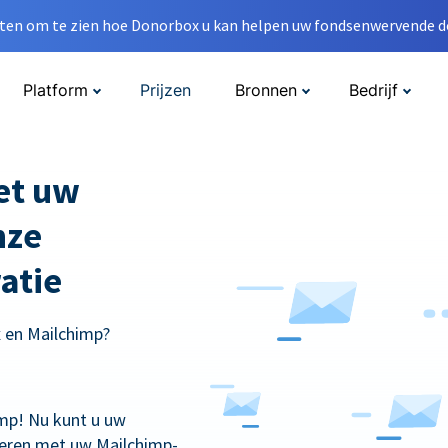
en om te zien hoe Donorbox u kan helpen uw fondsenwervende do
Platform
Prijzen
Bronnen
Bedrijf
met uw
nze
atie
x en Mailchimp?
mp! Nu kunt u uw
eren met uw Mailchimp-