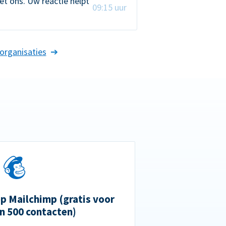
t ons. Uw reactie helpt
09:15 uur
organisaties
 Mailchimp (gratis voor
n 500 contacten)