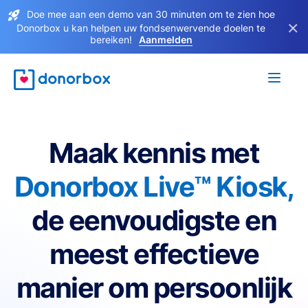
Doe mee aan een demo van 30 minuten om te zien hoe
×
Donorbox u kan helpen uw fondsenwervende doelen te
bereiken!
Aanmelden
Maak kennis met
Donorbox Live™ Kiosk,
de eenvoudigste en
meest effectieve
manier om persoonlijk