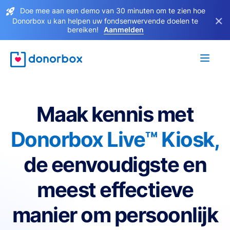
Doe mee aan een demo van 30 minuten om te zien hoe
×
Donorbox u kan helpen uw fondsenwervende doelen te
bereiken!
Aanmelden
Maak kennis met
Donorbox Live™ Kiosk,
de eenvoudigste en
meest effectieve
manier om persoonlijk