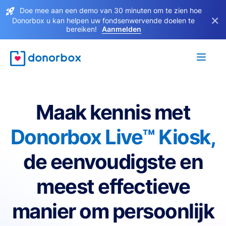
Doe mee aan een demo van 30 minuten om te zien hoe
×
Donorbox u kan helpen uw fondsenwervende doelen te
bereiken!
Aanmelden
Maak kennis met
Donorbox Live™ Kiosk,
de eenvoudigste en
meest effectieve
manier om persoonlijk