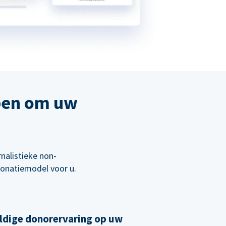
pen om uw
nalistieke non-
 donatiemodel voor u.
ldige donorervaring op uw