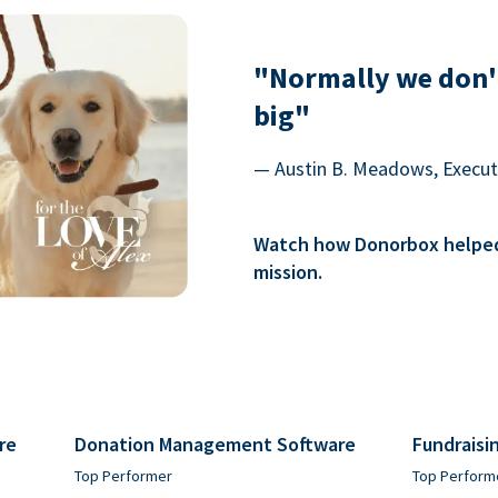
"Normally we don'
big"
— Austin B. Meadows, Executi
Watch how Donorbox helped 
mission.
re
Donation Management Software
Fundraisi
Top Performer
Top Perform