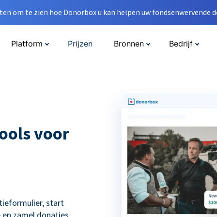
en om te zien hoe Donorbox u kan helpen uw fondsenwervende do
Platform
Prijzen
Bronnen
Bedrijf
ools voor
eformulier, start
 en zamel donaties