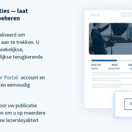
ies — laat
beheren
aliseerd om
 aan te trekken. U
wekelijkse,
rlijkse terugkerende
r Portal-
account en
ten eenvoudig
or uw publicatie
ven om u op meerdere
 lezersloyaliteit