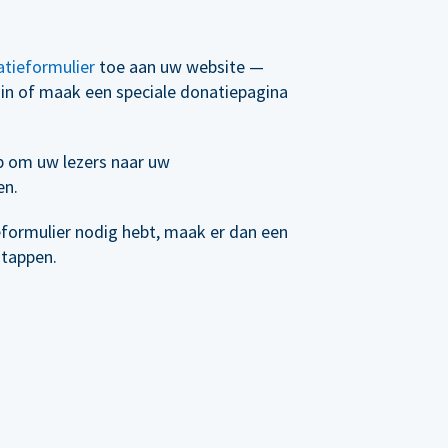
tieformulier
toe aan uw website —
t in of maak een speciale donatiepagina
p om uw lezers naar uw
en.
eformulier nodig hebt, maak er dan een
stappen.