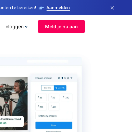
×
elen te bereiken!
Aanmelden
Inloggen
Meld je nu aan