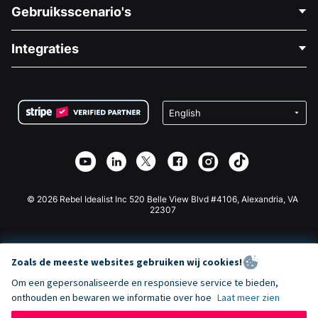
Neem Contact Op
Gebruiksscenario's
Over Ons
Blog
Politieke Fondsenwerving
Integraties
Vacatures
Medische Fondsenwerving
FAQ
Fondsenwerving voor Non-profitorganisaties
WordPress Donatie Plugin
Voorwaarden
Fondsenwerving voor Scholen
Squarespace Donatieformulier
Privacy
Goede Doelen Fondsenwerving
Wix Donatie Plugin
Beveiliging
Weebly Donatie App
Affiliate Partnerschap
Webflow Donatie App
Bibliotheek
Joomla Donatie
API Doc + Zapier
© 2026 Rebel Idealist Inc 520 Belle View Blvd #4106, Alexandria, VA
22307
Zoals de meeste websites gebruiken wij cookies!
Om een gepersonaliseerde en responsieve service te bieden,
onthouden en bewaren we informatie over hoe
Laat meer zien