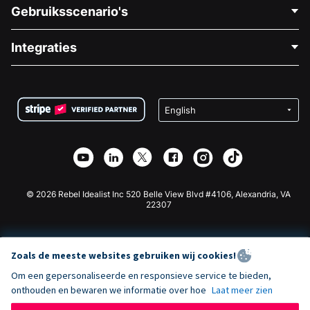
Neem Contact Op
Gebruiksscenario's
Over Ons
Blog
Politieke Fondsenwerving
Integraties
Vacatures
Medische Fondsenwerving
FAQ
Fondsenwerving voor Non-profitorganisaties
WordPress Donatie Plugin
Voorwaarden
Fondsenwerving voor Scholen
Squarespace Donatieformulier
Privacy
Goede Doelen Fondsenwerving
Wix Donatie Plugin
Beveiliging
Weebly Donatie App
Affiliate Partnerschap
Webflow Donatie App
Bibliotheek
Joomla Donatie
API Doc + Zapier
© 2026 Rebel Idealist Inc 520 Belle View Blvd #4106, Alexandria, VA
22307
Zoals de meeste websites gebruiken wij cookies!
Om een gepersonaliseerde en responsieve service te bieden,
onthouden en bewaren we informatie over hoe
Laat meer zien