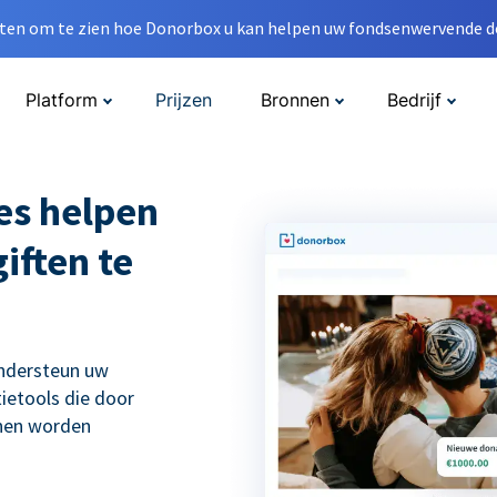
en om te zien hoe Donorbox u kan helpen uw fondsenwervende do
Platform
Prijzen
Bronnen
Bedrijf
es helpen
iften te
ondersteun uw
ietools die door
nnen worden