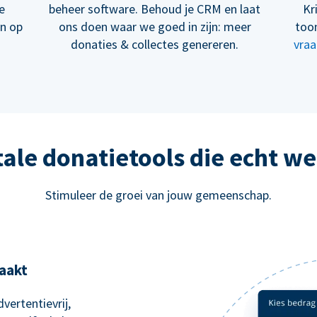
e
beheer software. Behoud je CRM en laat
Kr
en op
ons doen waar we goed in zijn: meer
too
donaties & collectes genereren.
vraa
tale donatietools die echt w
Stimuleer de groei van jouw gemeenschap.
aakt
vertentievrij,