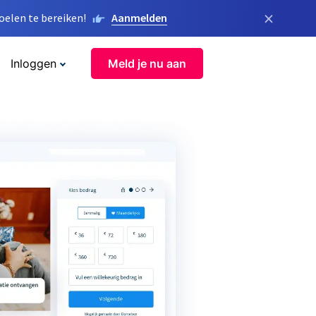
×
elen te bereiken!
Aanmelden
Inloggen
Meld je nu aan