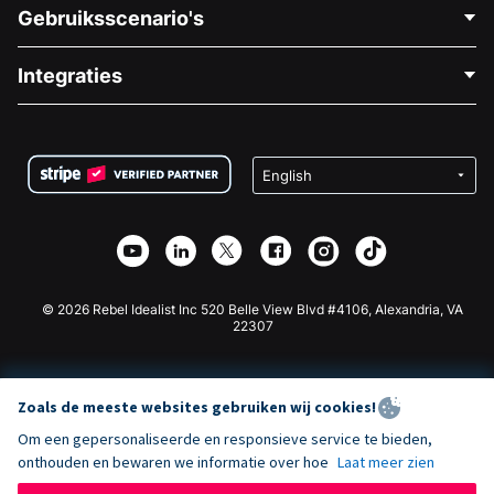
Neem Contact Op
Gebruiksscenario's
Over Ons
Blog
Politieke Fondsenwerving
Integraties
Vacatures
Medische Fondsenwerving
FAQ
Fondsenwerving voor Non-profitorganisaties
WordPress Donatie Plugin
Voorwaarden
Fondsenwerving voor Scholen
Squarespace Donatieformulier
Privacy
Goede Doelen Fondsenwerving
Wix Donatie Plugin
Beveiliging
Weebly Donatie App
Affiliate Partnerschap
Webflow Donatie App
Bibliotheek
Joomla Donatie
API Doc + Zapier
© 2026 Rebel Idealist Inc 520 Belle View Blvd #4106, Alexandria, VA
22307
Zoals de meeste websites gebruiken wij cookies!
Om een gepersonaliseerde en responsieve service te bieden,
onthouden en bewaren we informatie over hoe
Laat meer zien