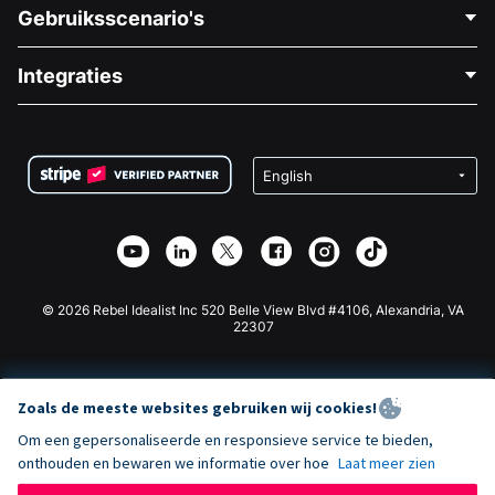
Neem Contact Op
Gebruiksscenario's
Over Ons
Blog
Politieke Fondsenwerving
Integraties
Vacatures
Medische Fondsenwerving
FAQ
Fondsenwerving voor Non-profitorganisaties
WordPress Donatie Plugin
Voorwaarden
Fondsenwerving voor Scholen
Squarespace Donatieformulier
Privacy
Goede Doelen Fondsenwerving
Wix Donatie Plugin
Beveiliging
Weebly Donatie App
Affiliate Partnerschap
Webflow Donatie App
Bibliotheek
Joomla Donatie
API Doc + Zapier
© 2026 Rebel Idealist Inc 520 Belle View Blvd #4106, Alexandria, VA
22307
Zoals de meeste websites gebruiken wij cookies!
Om een gepersonaliseerde en responsieve service te bieden,
onthouden en bewaren we informatie over hoe
Laat meer zien