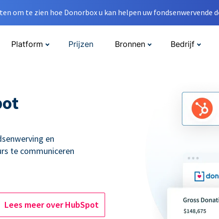
en om te zien hoe Donorbox u kan helpen uw fondsenwervende do
Platform
Prijzen
Bronnen
Bedrijf
pot
dsenwerving en
urs te communiceren
Lees meer over HubSpot