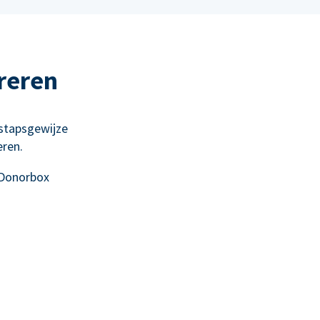
reren
stapsgewijze
eren.
 Donorbox