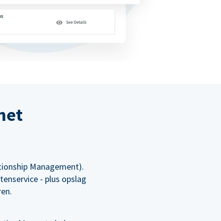
met
ationship Management).
tenservice - plus opslag
ren.