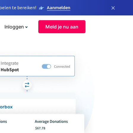
×
elen te bereiken!
Aanmelden
Inloggen
Meld je nu aan