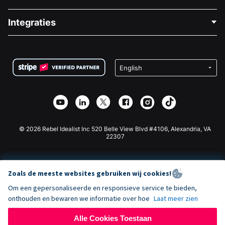
Over Ons
Blog
Politieke Fondsenwerving
Integraties
Vacatures
Medische Fondsenwerving
FAQ
Fondsenwerving voor Non-profitorganisaties
WordPress Donatie Plugin
Voorwaarden
Fondsenwerving voor Scholen
Squarespace Donatieformulier
Privacy
Goede Doelen Fondsenwerving
Wix Donatie Plugin
Beveiliging
Weebly Donatie App
Affiliate Partnerschap
Webflow Donatie App
Bibliotheek
Joomla Donatie
API Doc + Zapier
© 2026 Rebel Idealist Inc 520 Belle View Blvd #4106, Alexandria, VA
22307
Zoals de meeste websites gebruiken wij cookies!
Om een gepersonaliseerde en responsieve service te bieden,
onthouden en bewaren we informatie over hoe
Laat meer zien
Alle Cookies Toestaan