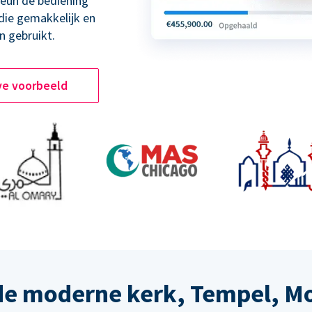
teun de bediening
 die gemakkelijk en
n gebruikt.
ve voorbeeld
de moderne kerk, Tempel, M