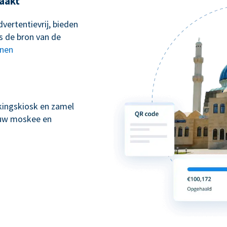
aakt
vertentievrij, bieden
s de bron van de
nnen
kingskiosk en zamel
n uw moskee en