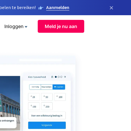
×
elen te bereiken!
Aanmelden
Inloggen
Meld je nu aan