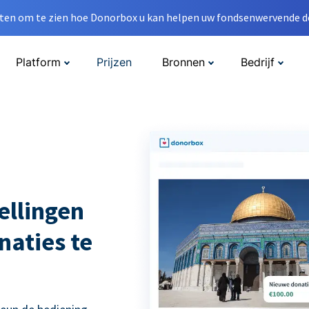
en om te zien hoe Donorbox u kan helpen uw fondsenwervende do
Platform
Prijzen
Bronnen
Bedrijf
ellingen
naties te