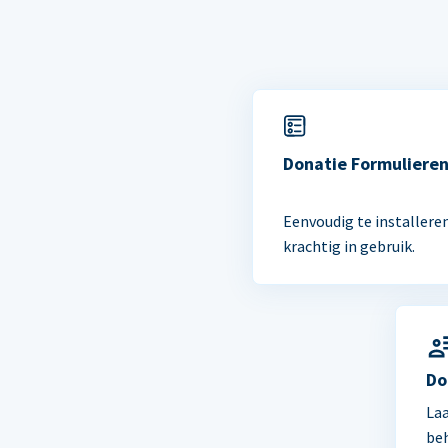
Donatie Formuliere
Eenvoudig te installere
krachtig in gebruik.
Do
Laa
be