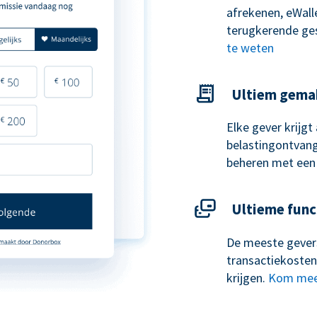
afrekenen, eWal
terugkerende ge
te weten
Ultiem gema
Elke gever krijg
belastingontvangs
beheren met een
Ultieme func
De meeste gevers
transactiekosten
krijgen.
Kom mee