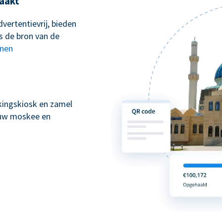
aakt
vertentievrij, bieden
s de bron van de
nnen
kingskiosk en zamel
n uw moskee en