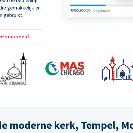
teun de bediening
 die gemakkelijk en
n gebruikt.
ve voorbeeld
de moderne kerk, Tempel, M