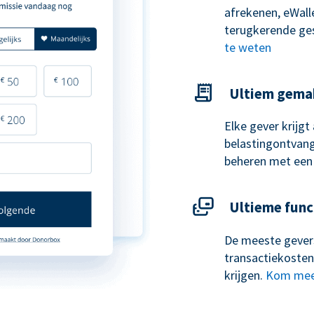
afrekenen, eWal
terugkerende ge
te weten
Ultiem gema
Elke gever krijg
belastingontvangs
beheren met een
Ultieme func
De meeste gevers
transactiekosten
krijgen.
Kom mee