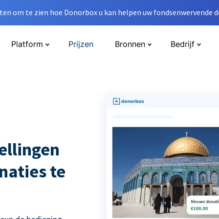
en om te zien hoe Donorbox u kan helpen uw fondsenwervende do
Platform
Prijzen
Bronnen
Bedrijf
ellingen
naties te