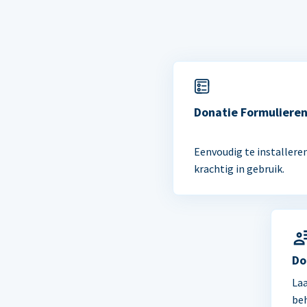
Donatie Formuliere
Eenvoudig te installere
krachtig in gebruik.
Do
Laa
be