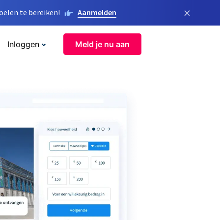
×
elen te bereiken!
Aanmelden
Inloggen
Meld je nu aan