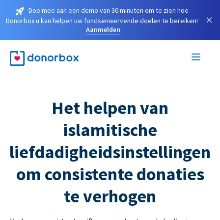
Doe mee aan een demo van 30 minuten om te zien hoe
×
Donorbox u kan helpen uw fondsenwervende doelen te bereiken!
Aanmelden
Het helpen van
islamitische
liefdadigheidsinstellingen
om consistente donaties
te verhogen