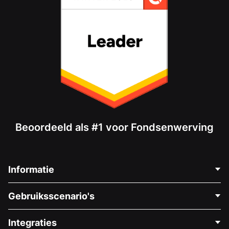
Beoordeeld als #1 voor Fondsenwerving
Informatie
Neem Contact Op
Gebruiksscenario's
Over Ons
Blog
Politieke Fondsenwerving
Integraties