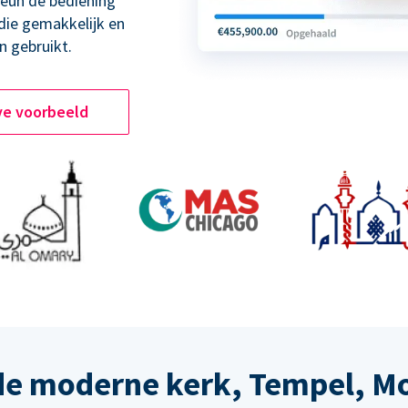
teun de bediening
 die gemakkelijk en
n gebruikt.
ve voorbeeld
de moderne kerk, Tempel, M