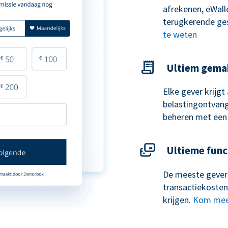
afrekenen, eWal
terugkerende ge
te weten
Ultiem gema
Elke gever krijg
belastingontvangs
beheren met een
Ultieme func
De meeste gevers
transactiekosten
krijgen.
Kom mee