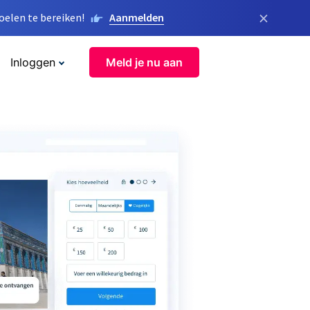
×
elen te bereiken!
Aanmelden
Inloggen
Meld je nu aan