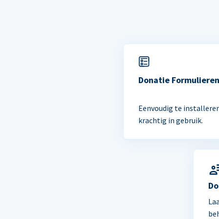
Donatie Formuliere
Eenvoudig te installere
krachtig in gebruik.
Do
Laa
be