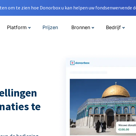
en om te zien hoe Donorbox u kan helpen uw fondsenwervende do
Platform
Prijzen
Bronnen
Bedrijf
ellingen
naties te