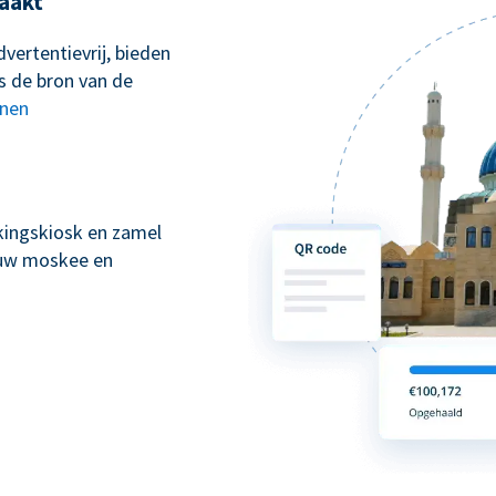
aakt
vertentievrij, bieden
s de bron van de
nnen
kingskiosk en zamel
n uw moskee en