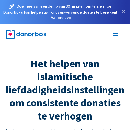
Doe mee aan een demo van 30 minuten om te zien hoe
×
Donorbox u kan helpen uw fondsenwervende doelen te bereiken!
Aanmelden
Het helpen van
islamitische
liefdadigheidsinstellingen
om consistente donaties
te verhogen