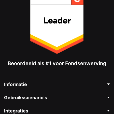
Beoordeeld als #1 voor Fondsenwerving
Informatie
Neem Contact Op
Gebruiksscenario's
Over Ons
Blog
Politieke Fondsenwerving
Integraties