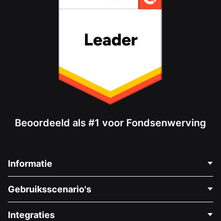
Beoordeeld als #1 voor Fondsenwerving
Informatie
Neem Contact Op
Gebruiksscenario's
Over Ons
Blog
Politieke Fondsenwerving
Integraties