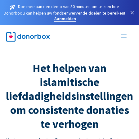
Doe mee aan een demo van 30 minuten om te zien hoe
×
Donorbox u kan helpen uw fondsenwervende doelen te bereiken!
Aanmelden
Het helpen van
islamitische
liefdadigheidsinstellingen
om consistente donaties
te verhogen