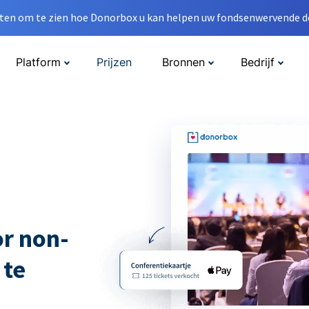
en om te zien hoe Donorbox u kan helpen uw fondsenwervende do
Platform
Prijzen
Bronnen
Bedrijf
r non-
 te