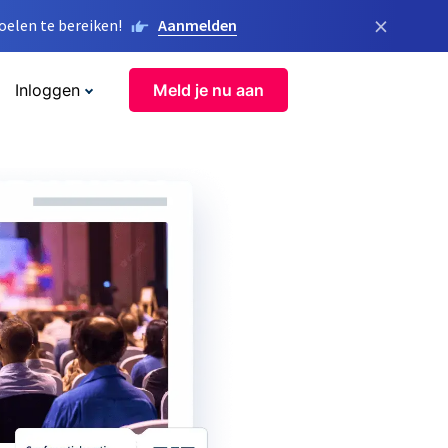
×
elen te bereiken!
Aanmelden
Inloggen
Meld je nu aan