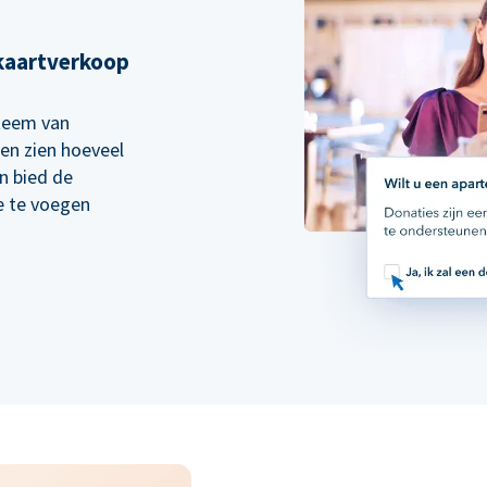
kaartverkoop
steem van
en zien hoeveel
en bied de
e te voegen