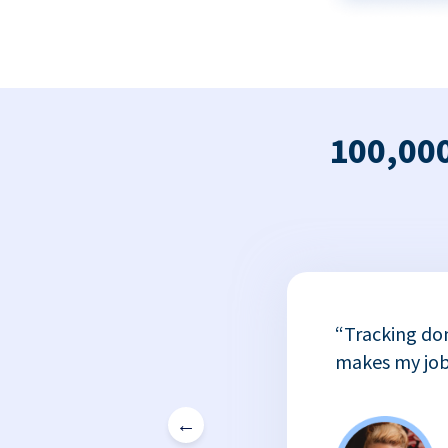
100,000
x
“Tracking do
or
makes my job
←