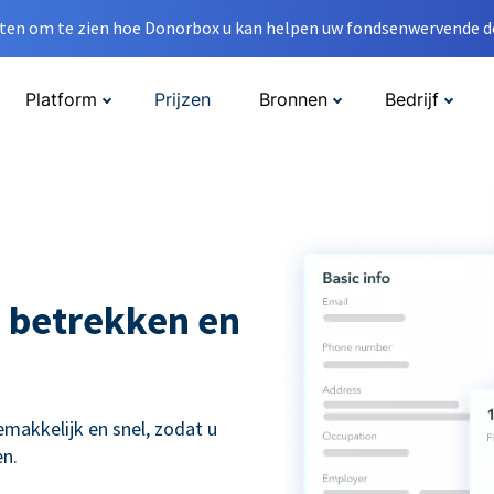
en om te zien hoe Donorbox u kan helpen uw fondsenwervende do
Platform
Prijzen
Bronnen
Bedrijf
 betrekken en
kkelijk en snel, zodat u
n.