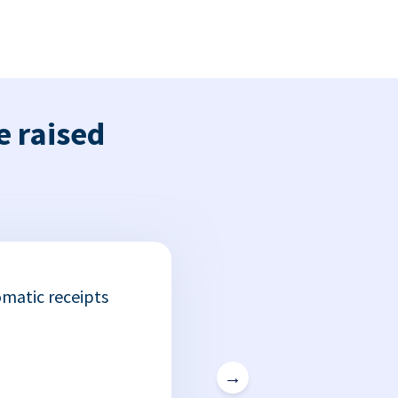
e raised
matic receipts
→