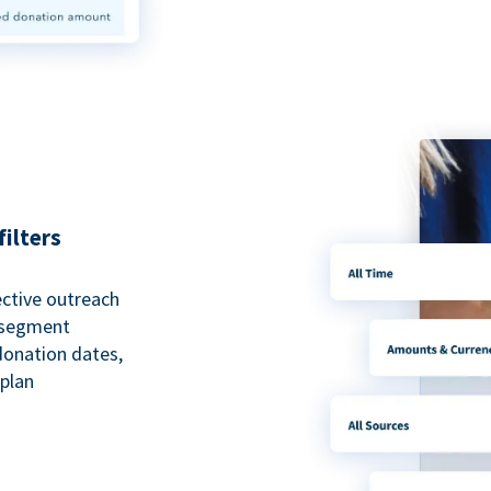
ilters
ective outreach
o segment
 donation dates,
 plan