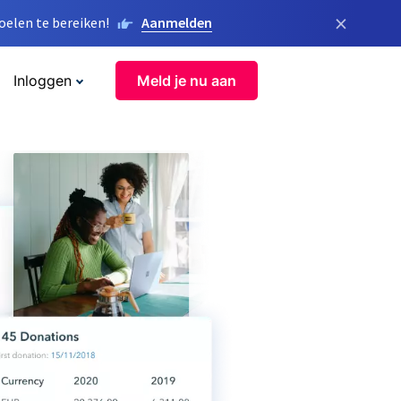
×
elen te bereiken!
Aanmelden
Inloggen
Meld je nu aan