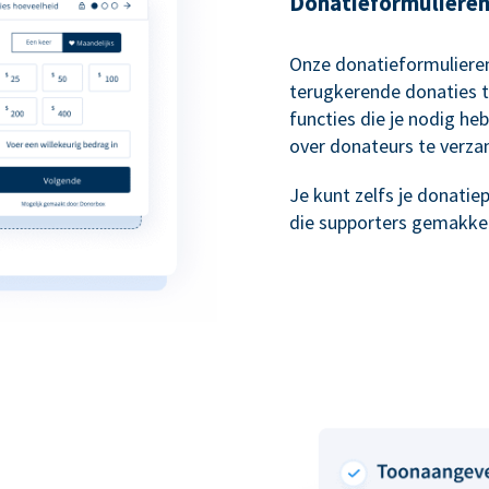
Donatieformulieren 
Onze donatieformulieren
terugkerende donaties t
functies die je nodig he
over donateurs te verza
Je kunt zelfs je donati
die supporters gemakkeli