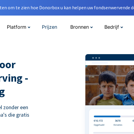
en om te zien hoe Donorbox u kan helpen uw fondsenwervende do
Platform
Prijzen
Bronnen
Bedrijf
voor
ving -
g
l zonder een
's die gratis