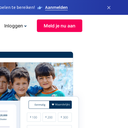
×
elen te bereiken!
Aanmelden
Inloggen
Meld je nu aan