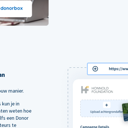
an
jouw manier.
kun je in
aten weten hoe
elfs een Donor
teurs te