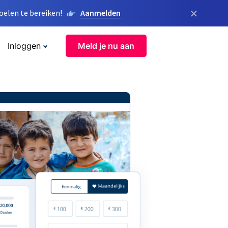
×
elen te bereiken!
Aanmelden
Inloggen
Meld je nu aan