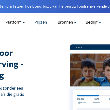
en om te zien hoe Donorbox u kan helpen uw fondsenwervende do
Platform
Prijzen
Bronnen
Bedrijf
voor
ving -
g
l zonder een
's die gratis