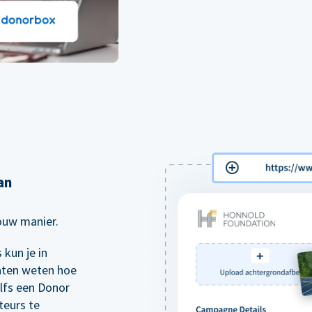
an
jouw manier.
kun je in
aten weten hoe
elfs een Donor
teurs te