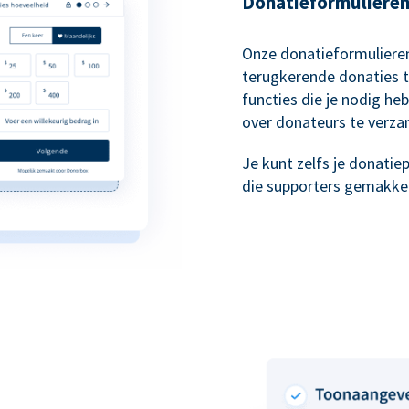
Donatieformulieren 
Onze donatieformulieren
terugkerende donaties t
functies die je nodig he
over donateurs te verza
Je kunt zelfs je donati
die supporters gemakkeli