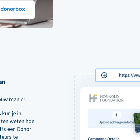
an
jouw manier.
kun je in
aten weten hoe
elfs een Donor
teurs te