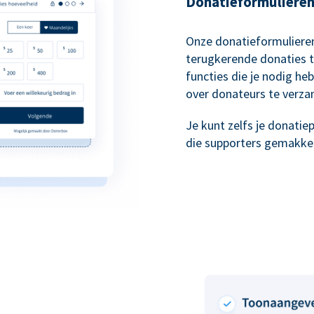
Donatieformulieren 
Onze donatieformulieren
terugkerende donaties t
functies die je nodig he
over donateurs te verza
Je kunt zelfs je donati
die supporters gemakkeli