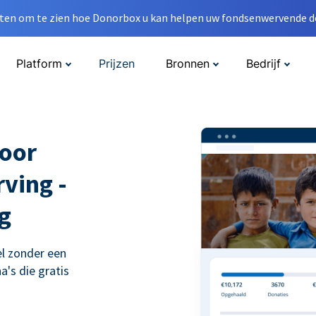
en om te zien hoe Donorbox u kan helpen uw fondsenwervende do
Platform
Prijzen
Bronnen
Bedrijf
voor
ving -
g
l zonder een
's die gratis