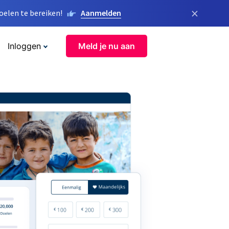
×
elen te bereiken!
Aanmelden
Inloggen
Meld je nu aan