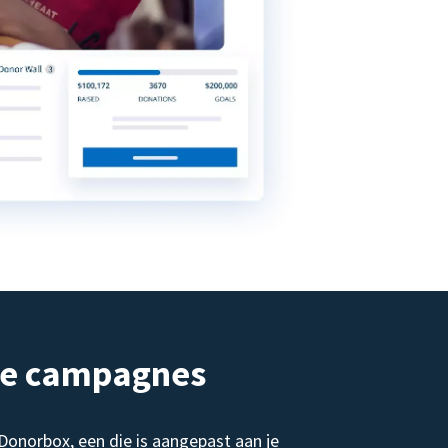
de campagnes
norbox, een die is aangepast aan je