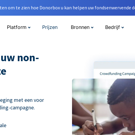
en om te zien hoe Donorbox u kan helpen uw fondsenwervende do
Platform
Prijzen
Bronnen
Bedrijf
 uw non-
te
weging met een voor
nding-campagne.
ale