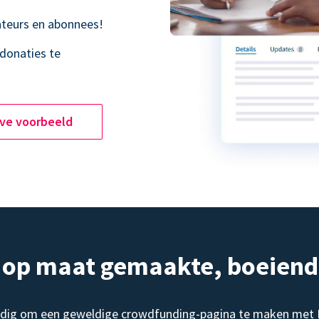
teurs en abonnees!
donaties te
ive voorbeeld
, op maat gemaakte, boeien
dig om een geweldige crowdfunding-pagina te maken met Do