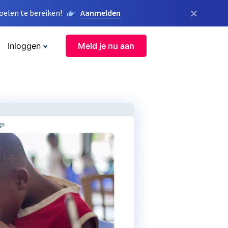
×
elen te bereiken!
Aanmelden
Inloggen
Meld je nu aan