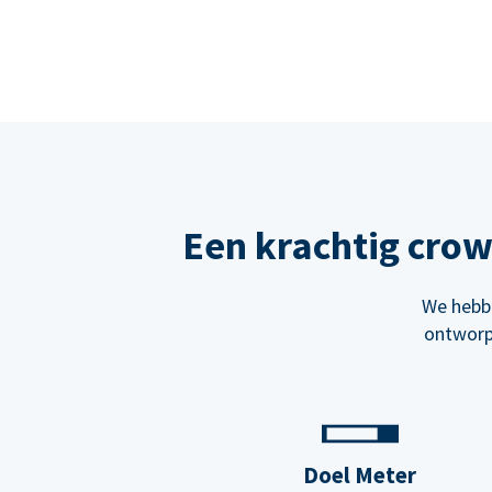
Een krachtig cro
We hebbe
ontworp
Doel Meter