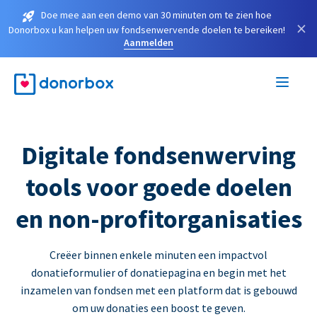
Doe mee aan een demo van 30 minuten om te zien hoe
×
Donorbox u kan helpen uw fondsenwervende doelen te bereiken!
Aanmelden
Digitale fondsenwerving
tools voor goede doelen
en non-profitorganisaties
Creëer binnen enkele minuten een impactvol
donatieformulier of donatiepagina en begin met het
inzamelen van fondsen met een platform dat is gebouwd
om uw donaties een boost te geven.