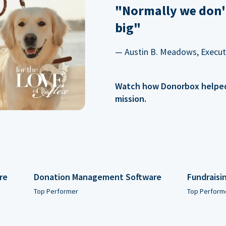
"Normally we don'
big"
— Austin B. Meadows, Executi
Watch how Donorbox helped 
mission.
re
Donation Management Software
Fundraisi
Top Performer
Top Perform