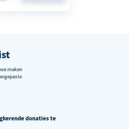
ist
; we maken
aangepaste
gkerende donaties te