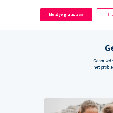
Meld je gratis aan
Li
Ge
Gebouwd v
het probl