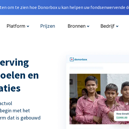
en om te zien hoe Donorbox u kan helpen uw fondsenwervende do
Platform
Prijzen
Bronnen
Bedrijf
erving
doelen en
aties
actvol
 begin met het
orm dat is gebouwd