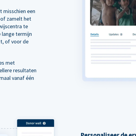
rt misschien een
of zamelt het
wijscentra te
 lange termijn
t, of voor de
es met
llere resultaten
emaal vanaf één
Personaliseer de er