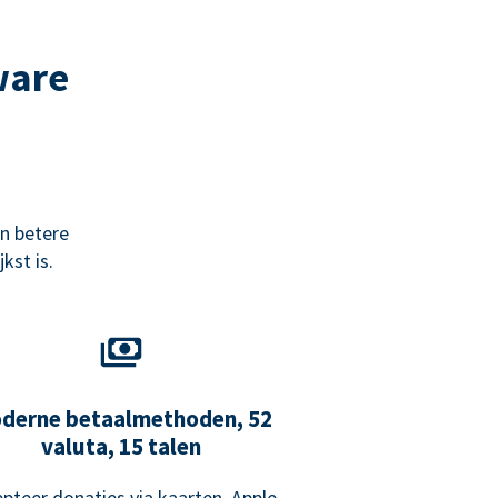
ware
n betere
kst is.
derne betaalmethoden, 52
valuta, 15 talen
pteer donaties via kaarten, Apple