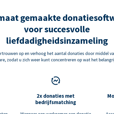
maat gemaakte donatiesoft
voor succesvolle
liefdadigheidsinzameling
rtrouwen op en verhoog het aantal donaties door middel va
re, zodat u zich weer kunt concentreren op wat het belangrij
2x donaties met
Mo
bedrijfsmatching
eten
Wanneer een werknemer een donatie
Acce