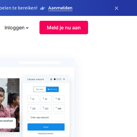
×
elen te bereiken!
Aanmelden
Inloggen
Meld je nu aan