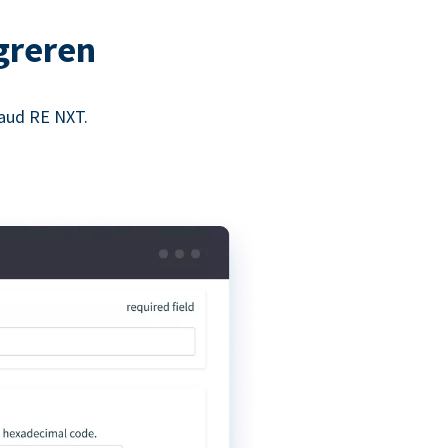
greren
aud RE NXT.