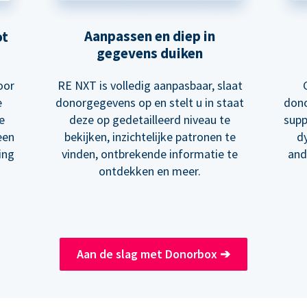
Aanpassen en diep in
ot
gegevens duiken
RE NXT is volledig aanpasbaar, slaat
oor
donorgegevens op en stelt u in staat
dono
e
deze op gedetailleerd niveau te
supp
e
bekijken, inzichtelijke patronen te
d
een
vinden, ontbrekende informatie te
and
ing
ontdekken en meer.
Aan de slag met Donorbox
➔