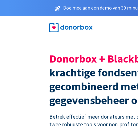
Doe mee aan een demo van 30 minut
Donorbox + Black
krachtige fondse
gecombineerd me
gegevensbeheer 
Betrek effectief meer donateurs met d
twee robuuste tools voor non-profitor