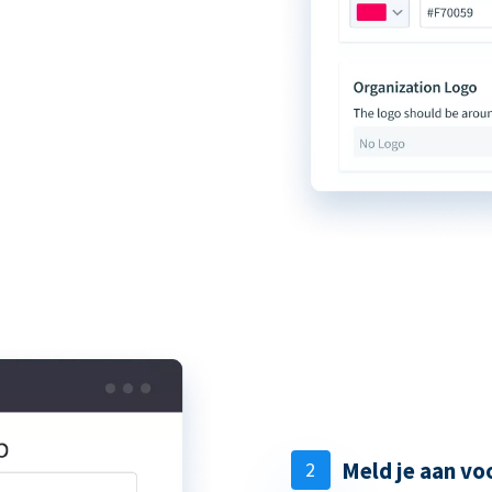
Meld je aan v
2