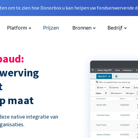
en om te zien hoe Donorbox u kan helpen uw fondsenwervende do
Platform
Prijzen
Bronnen
Bedrijf
baud:
nwerving
t
op maat
eze native integratie van
ganisaties.