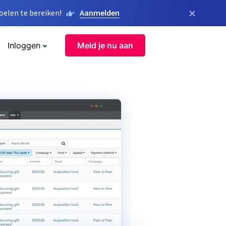
×
elen te bereiken!
Aanmelden
Inloggen
Meld je nu aan