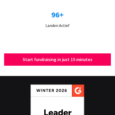
96+
Landen Actief
Start fundraising in just 15 minutes