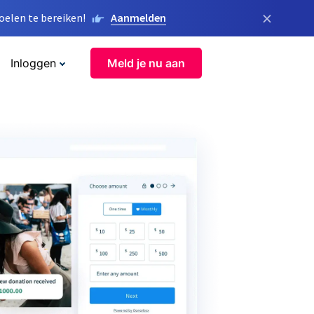
×
elen te bereiken!
Aanmelden
Inloggen
Meld je nu aan