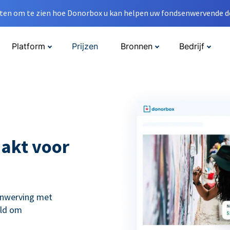
en om te zien hoe Donorbox u kan helpen uw fondsenwervende do
Platform
Prijzen
Bronnen
Bedrijf
akt voor
enwerving met
eld om