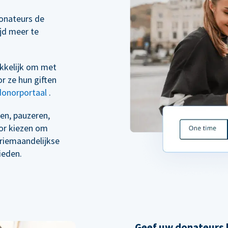
onateurs de
ijd meer te
kkelijk om met
r ze hun giften
donorportaal
.
en, pauzeren,
oor kiezen om
driemaandelijkse
ieden.
Geef uw donateurs h