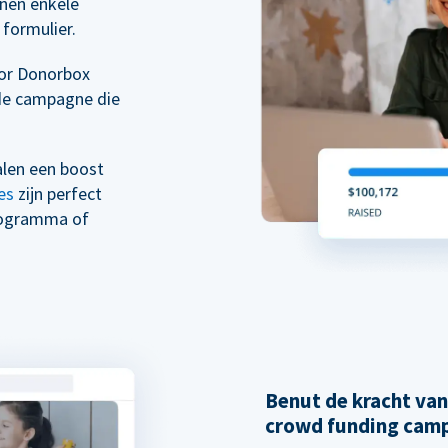
nen enkele
formulier.
oor Donorbox
de campagne die
alen een boost
es
zijn perfect
rogramma of
Benut de kracht va
crowd funding cam