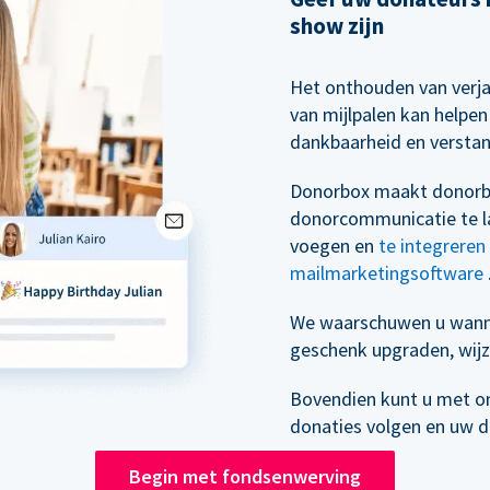
show zijn
Het onthouden van verj
van mijlpalen kan helpe
dankbaarheid en versta
Donorbox maakt donorb
donorcommunicatie te la
voegen en
te integrere
mailmarketingsoftware
We waarschuwen u wann
geschenk upgraden, wijz
Bovendien kunt u met o
donaties volgen en uw 
Begin met fondsenwerving