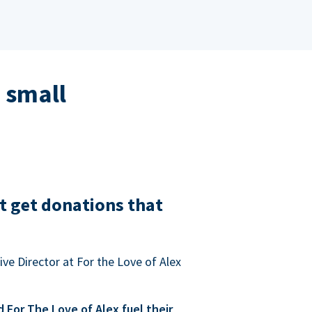
 small
t get donations that
ve Director at For the Love of Alex
For The Love of Alex fuel their