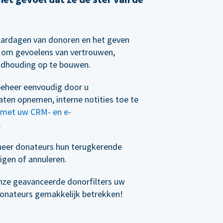
aardagen van donoren en het geven
n om gevoelens van vertrouwen,
ndhouding op te bouwen.
eheer eenvoudig door u
ten opnemen, interne notities toe te
n met uw CRM- en e-
.
eer donateurs hun terugkerende
igen of annuleren.
nze geavanceerde donorfilters uw
donateurs gemakkelijk betrekken!