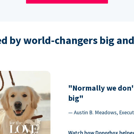
ed by world-changers big and
"Normally we don'
big"
— Austin B. Meadows, Executi
Watch how Donorbox helped 