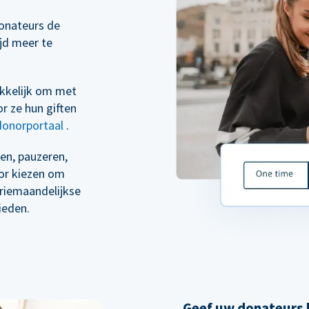
onateurs de
ijd meer te
kkelijk om met
r ze hun giften
donorportaal
.
en, pauzeren,
oor kiezen om
driemaandelijkse
ieden.
Geef uw donateurs h