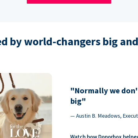
ed by world-changers big and
"Normally we don'
big"
— Austin B. Meadows, Executi
Watch how Donorbox helped 