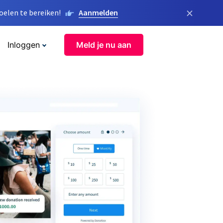
×
elen te bereiken!
Aanmelden
Inloggen
Meld je nu aan