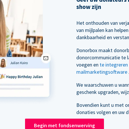
show zijn
Het onthouden van verj
van mijlpalen kan helpe
dankbaarheid en versta
Donorbox maakt donorb
donorcommunicatie te la
voegen en
te integrere
mailmarketingsoftware
We waarschuwen u wann
geschenk upgraden, wijz
Bovendien kunt u met o
donaties volgen en uw 
Begin met fondsenwerving