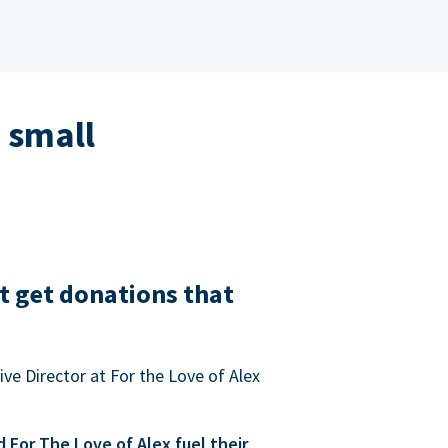
 small
t get donations that
ve Director at For the Love of Alex
For The Love of Alex fuel their