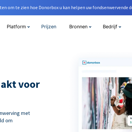
en om te zien hoe Donorbox u kan helpen uw fondsenwervende do
Platform
Prijzen
Bronnen
Bedrijf
akt voor
enwerving met
eld om