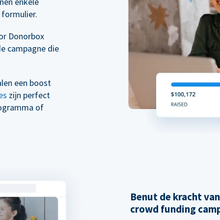
nen enkele
formulier.
oor Donorbox
de campagne die
alen een boost
es
zijn perfect
rogramma of
Benut de kracht va
crowd funding cam