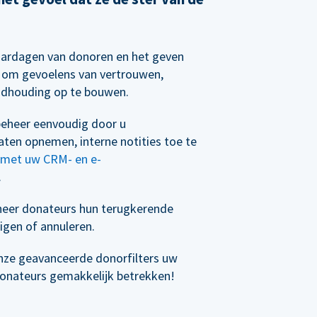
aardagen van donoren en het geven
n om gevoelens van vertrouwen,
ndhouding op te bouwen.
eheer eenvoudig door u
ten opnemen, interne notities toe te
n met uw CRM- en e-
.
eer donateurs hun terugkerende
igen of annuleren.
nze geavanceerde donorfilters uw
donateurs gemakkelijk betrekken!