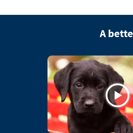
A bette
Play