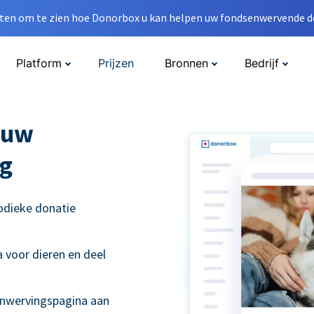
en om te zien hoe Donorbox u kan helpen uw fondsenwervende do
Platform
Prijzen
Bronnen
Bedrijf
 uw
g
odieke donatie
 voor dieren en deel
enwervingspagina aan