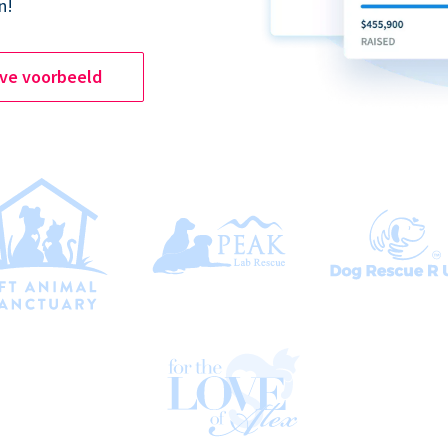
n!
ive voorbeeld