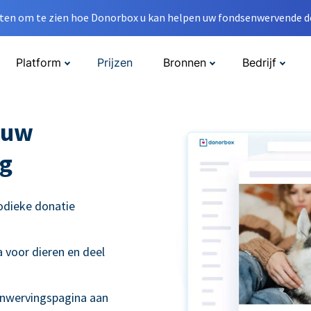
en om te zien hoe Donorbox u kan helpen uw fondsenwervende do
Platform
Prijzen
Bronnen
Bedrijf
 uw
g
odieke donatie
 voor dieren en deel
enwervingspagina aan