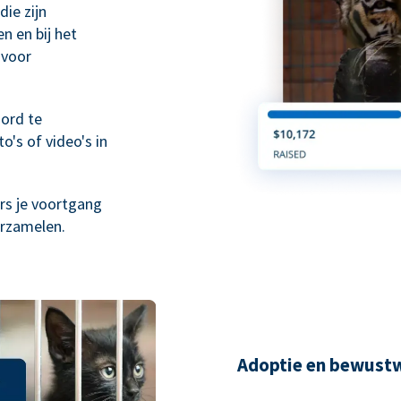
die zijn
n en bij het
 voor
ord te
o's of video's in
rs je voortgang
erzamelen.
Adoptie en bewust