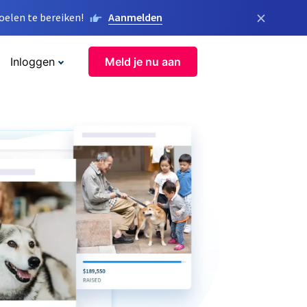
×
elen te bereiken!
Aanmelden
Inloggen
Meld je nu aan