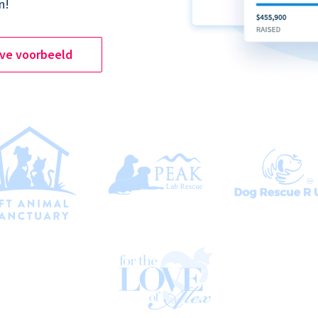
n!
ive voorbeeld