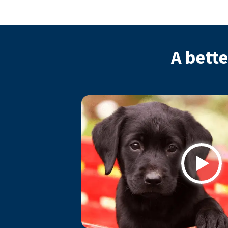
A bette
Play