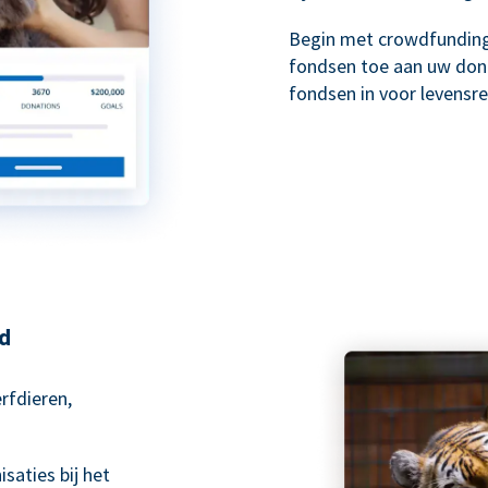
Begin met crowdfundin
fondsen toe aan uw don
fondsen in voor levens
nd
rfdieren,
saties bij het