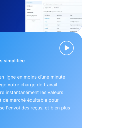
s simplifiée
n ligne en moins d’une minute
lège votre charge de travail.
e instantanément les valeurs
t de marché équitable pour
se l'envoi des reçus, et bien plus