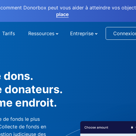
comment Donorbox peut vous aider à atteindre vos objectif
place
Tarifs
Ressources
Entreprise
Connexio
e dons.
e donateurs.
me endroit.
 de fonds le plus
 Collecte de fonds en
stion judicieuse des