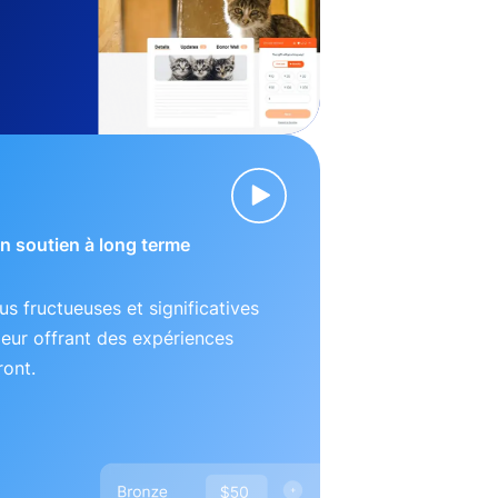
 un soutien à long terme
lus fructueuses et significatives
leur offrant des expériences
ront.