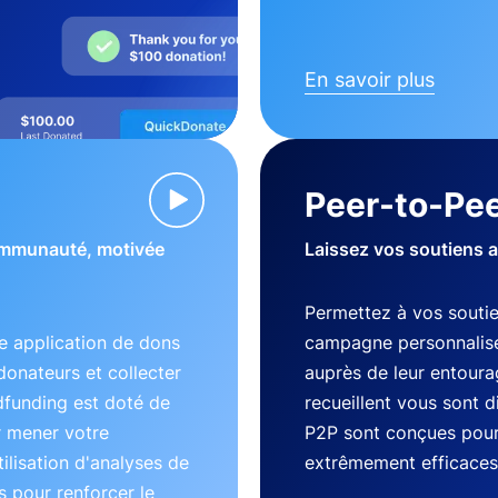
En savoir plus
Peer-to-Pee
communauté, motivée
Laissez vos soutiens 
Permettez à vos souti
 application de dons
campagne personnalisé
donateurs et collecter
auprès de leur entourag
dfunding est doté de
recueillent vous sont 
r mener votre
P2P sont conçues pour 
lisation d'analyses de
extrêmement efficaces
 pour renforcer le