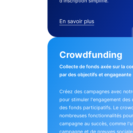
d'inscription simplifié.
En savoir plus
Crowdfunding
Collecte de fonds axée sur la 
par des objectifs et engageante
Créez des campagnes avec notre
pour stimuler l'engagement des 
des fonds participatifs. Le crow
nombreuses fonctionnalités pou
campagne au succès, comme l'uti
campagne et de preuves sociales