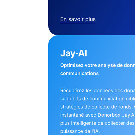
En savoir plus
Jay·AI
Optimisez votre analyse de don
communications
Récupérez les données des dona
supports de communication ciblé
stratégies de collecte de fonds. 
instantané avec Donorbox Jay·A
plus intelligente de collecter de
puissance de l'IA.