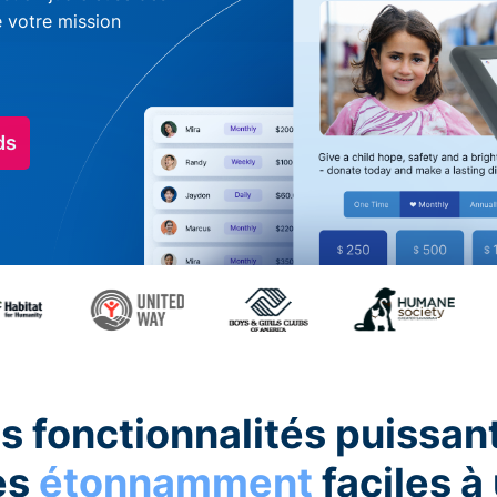
e votre mission
ds
s fonctionnalités puissan
es
étonnamment
faciles à 