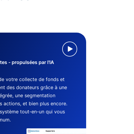
s - propulsées par l'IA
de votre collecte de fonds et
nt des donateurs grâce à une
tégrée, une segmentation
 actions, et bien plus encore.
système tout-en-un qui vous
imum.