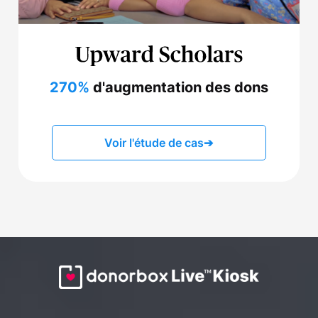
270%
d'augmentation des dons
Voir l'étude de cas
➔