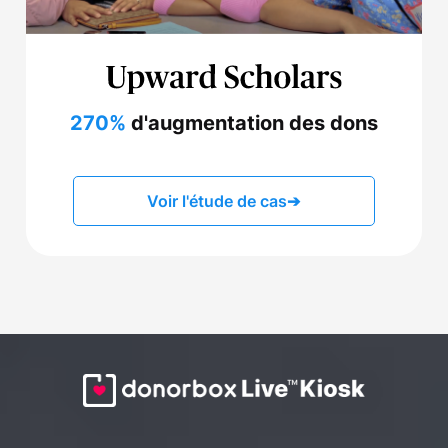
270%
d'augmentation des dons
Voir l'étude de cas
➔