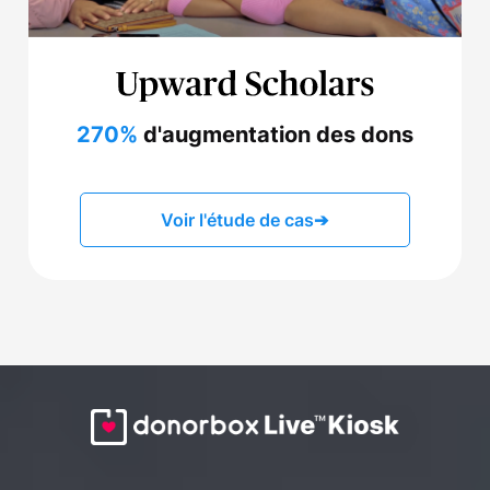
270%
d'augmentation des dons
Voir l'étude de cas
➔