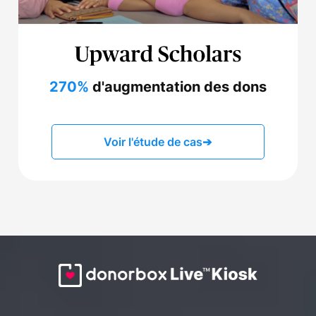
270%
d'augmentation des dons
Voir l'étude de cas
➔