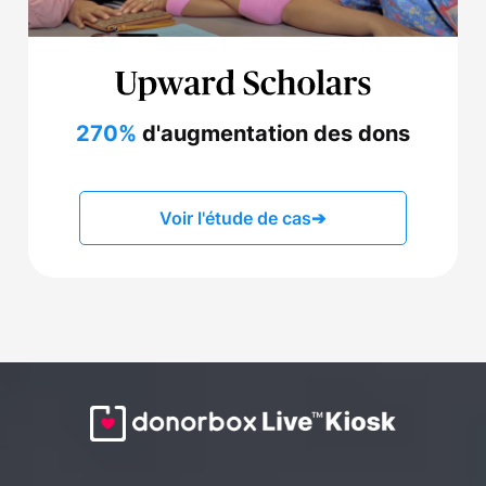
270%
d'augmentation des dons
Voir l'étude de cas
➔